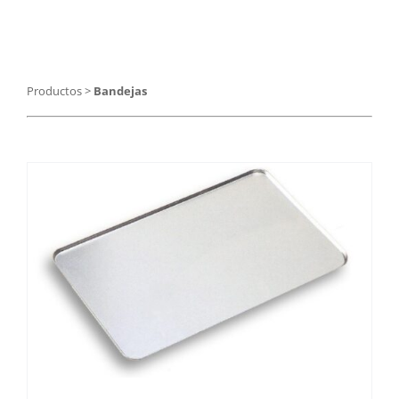
Catering
Food Service y Vending
Productos
>
Bandejas
91 629 17 10