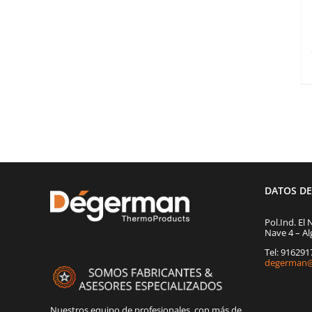
DATOS D
Pol.Ind. El 
Nave 4 – Al
Tel: 91629
degerman@
Nuestros equipo de profesionales, con más de