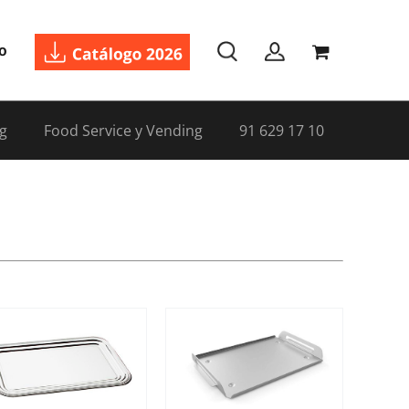
o
g
Food Service y Vending
91 629 17 10