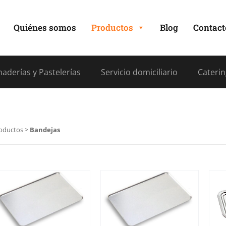
Quiénes somos
Productos
Blog
Contact
aderías y Pastelerías
Servicio domiciliario
Caterin
oductos
>
Bandejas