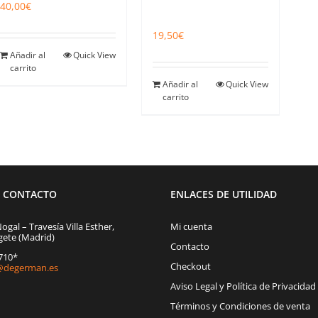
40,00
€
19,50
€
Añadir al
Quick View
carrito
Añadir al
Quick View
carrito
E CONTACTO
ENLACES DE UTILIDAD
Nogal – Travesía Villa Esther,
Mi cuenta
gete (Madrid)
Contacto
1710*
Checkout
degerman.es
Aviso Legal y Política de Privacidad
Términos y Condiciones de venta