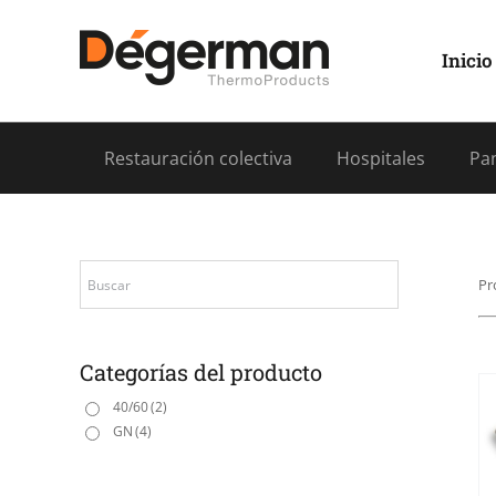
Saltar
al
contenido
Inicio
Restauración colectiva
Hospitales
Pan
Pr
Categorías del producto
40/60
(2)
GN
(4)