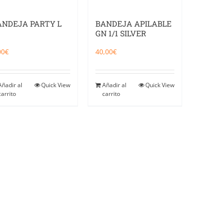
ANDEJA PARTY L
BANDEJA APILABLE
GN 1/1 SILVER
00
€
40,00
€
Añadir al
Quick View
Añadir al
Quick View
carrito
carrito