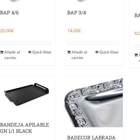
BAP 4/6
BAP 3/4
B
20,00
€
14,00
€
8,
Añadir al
Quick View
Añadir al
Quick View
carrito
carrito
BANDEJA APILABLE
GN 1/1 BLACK
BADECOR LABRADA