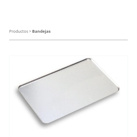
Catering
Food Service y Vending
Productos
>
Bandejas
91 629 17 10