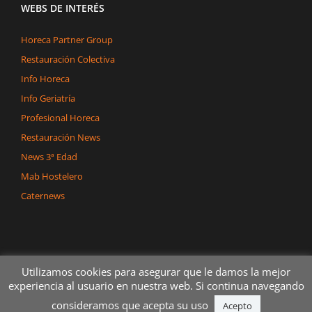
WEBS DE INTERÉS
Horeca Partner Group
Restauración Colectiva
Info Horeca
Info Geriatría
Profesional Horeca
Restauración News
News 3ª Edad
Mab Hostelero
Caternews
Utilizamos cookies para asegurar que le damos la mejor
experiencia al usuario en nuestra web. Si continua navegando
consideramos que acepta su uso
Copyright 2020 Dégerman Todos los derechos reservados
Acepto