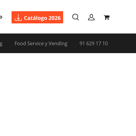
o
g
Food Service y Vending
91 629 17 10