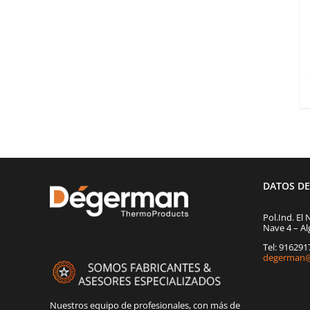
DATOS D
Pol.Ind. El 
Nave 4 – Al
Tel: 91629
degerman@
Nuestros equipo de profesionales, con más de