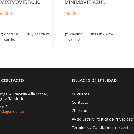
MINIMOVIE ROJO
MINIMOVIE AZUL
68,00
€
68,00
€
Añadir al
Quick View
Añadir al
Quick View
carrito
carrito
E CONTACTO
ENLACES DE UTILIDAD
Nogal – Travesía Villa Esther,
Mi cuenta
gete (Madrid)
Contacto
1710*
Checkout
degerman.es
Aviso Legal y Política de Privacidad
Términos y Condiciones de venta