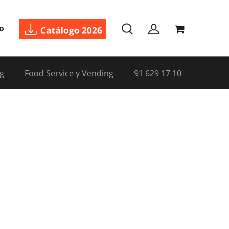
o
g
Food Service y Vending
91 629 17 10