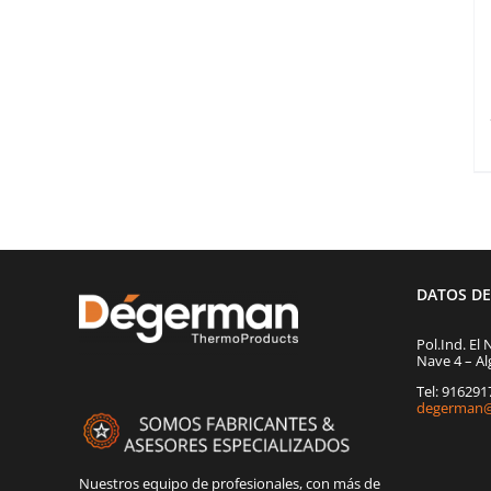
DATOS D
Pol.Ind. El 
Nave 4 – Al
Tel: 91629
degerman@
Nuestros equipo de profesionales, con más de