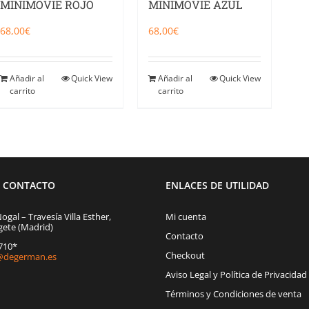
MINIMOVIE ROJO
MINIMOVIE AZUL
68,00
€
68,00
€
Añadir al
Quick View
Añadir al
Quick View
carrito
carrito
E CONTACTO
ENLACES DE UTILIDAD
Nogal – Travesía Villa Esther,
Mi cuenta
gete (Madrid)
Contacto
1710*
Checkout
degerman.es
Aviso Legal y Política de Privacidad
Términos y Condiciones de venta