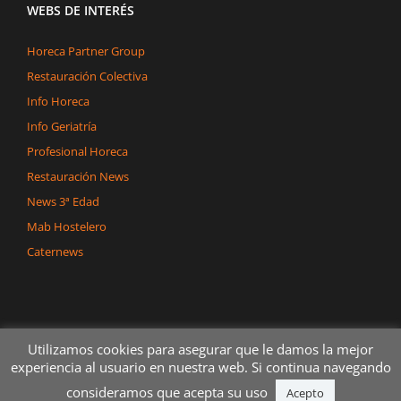
WEBS DE INTERÉS
Horeca Partner Group
Restauración Colectiva
Info Horeca
Info Geriatría
Profesional Horeca
Restauración News
News 3ª Edad
Mab Hostelero
Caternews
Utilizamos cookies para asegurar que le damos la mejor
experiencia al usuario en nuestra web. Si continua navegando
consideramos que acepta su uso
Copyright 2020 Dégerman Todos los derechos reservados
Acepto