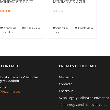
MINIMOVIE ROJO
MINIMOVIE AZUL
68,00
€
68,00
€
Añadir al
Quick View
Añadir al
Quick View
carrito
carrito
E CONTACTO
ENLACES DE UTILIDAD
Nogal – Travesía Villa Esther,
Mi cuenta
gete (Madrid)
Contacto
1710*
Checkout
degerman.es
Aviso Legal y Política de Privacidad
Términos y Condiciones de venta