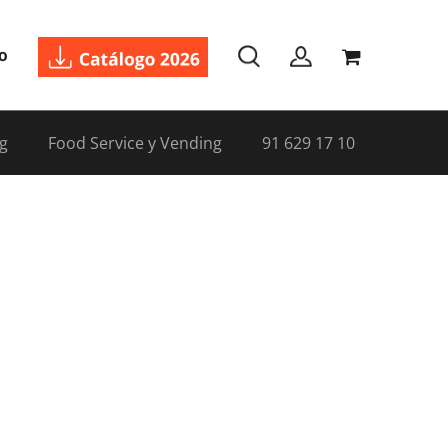
o
g
Food Service y Vending
91 629 17 10