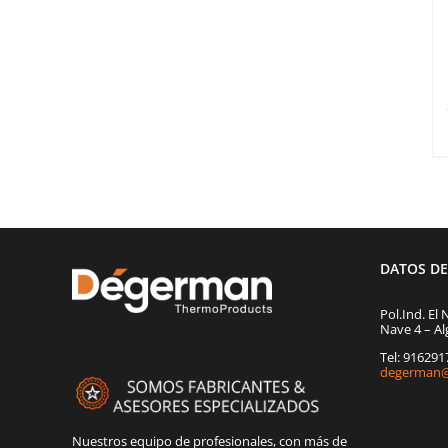
DATOS D
Pol.Ind. El 
Nave 4 – Al
Tel: 91629
degerman@
Nuestros equipo de profesionales, con más de