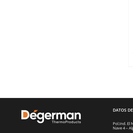
DATOS D
Pol.Ind. El 
Nave 4 – Al