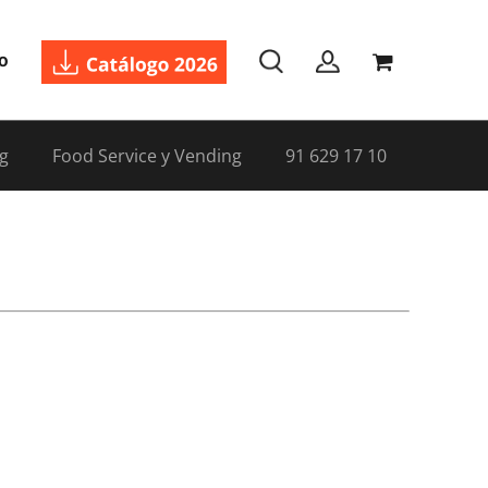
o
g
Food Service y Vending
91 629 17 10