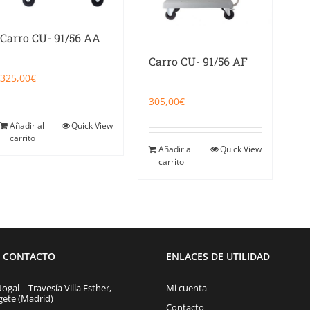
Carro CU- 91/56 AA
Carro CU- 91/56 AF
325,00
€
305,00
€
Añadir al
Quick View
carrito
Añadir al
Quick View
carrito
E CONTACTO
ENLACES DE UTILIDAD
Nogal – Travesía Villa Esther,
Mi cuenta
gete (Madrid)
Contacto