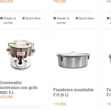
845,00
€
65
795,00
€
Añadir al
Quick View
Añadir al
Quick View
carrito
carrito
Contenedor
isotérmico con grifo
Fiambrera inoxidable
Fi
MIG 5 L
F/3 (6 L)
F/
475,00
€
110,00
€
10