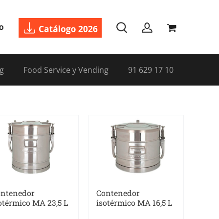
o
g
Food Service y Vending
91 629 17 10
ntenedor
Contenedor
otérmico MA 23,5 L
isotérmico MA 16,5 L