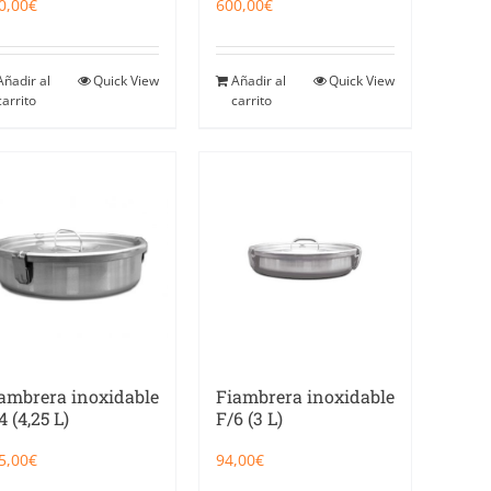
0,00
€
600,00
€
Añadir al
Quick View
Añadir al
Quick View
carrito
carrito
ambrera inoxidable
Fiambrera inoxidable
4 (4,25 L)
F/6 (3 L)
5,00
€
94,00
€