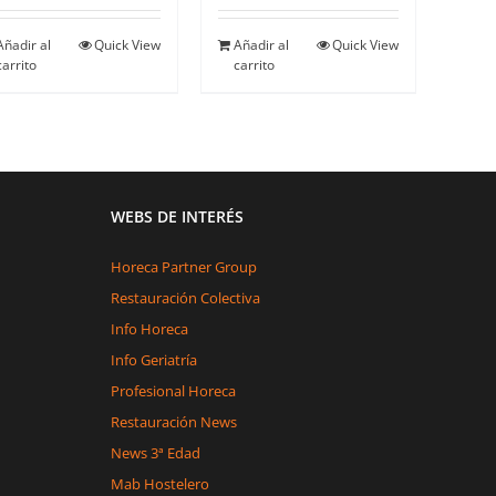
Añadir al
Quick View
Añadir al
Quick View
carrito
carrito
WEBS DE INTERÉS
Horeca Partner Group
Restauración Colectiva
Info Horeca
Info Geriatría
Profesional Horeca
Restauración News
News 3ª Edad
Mab Hostelero