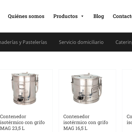
Quiénes somos
Productos
Blog
Contact
aderías y Pastelerías
Servicio domiciliario
Caterin
Contenedor
Co
Contenedor
isotérmico con grifo
is
isotérmico con grifo
MAG 23,5 L
MAG 16,5 L