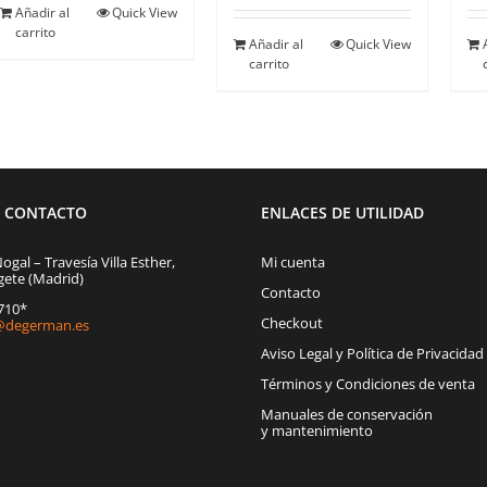
Añadir al
Quick View
carrito
Añadir al
Quick View
carrito
E CONTACTO
ENLACES DE UTILIDAD
Nogal – Travesía Villa Esther,
Mi cuenta
gete (Madrid)
Contacto
1710*
Checkout
degerman.es
Aviso Legal y Política de Privacidad
Términos y Condiciones de venta
Manuales de conservación
y mantenimiento