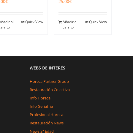
,00
€
25,00
€
Añadir al
Quick View
Añadir al
Quick View
carrito
carrito
WEBS DE INTERÉS
Horeca Partner Group
Restauración Colectiva
Info Horeca
Info Geriatría
Profesional Horeca
Restauración News
News 3ª Edad