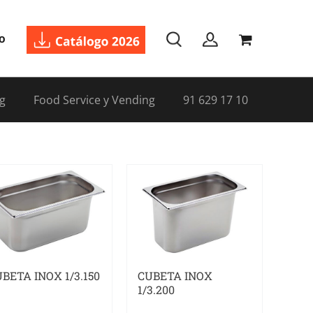
o
g
Food Service y Vending
91 629 17 10
BETA INOX 1/3.150
CUBETA INOX
1/3.200