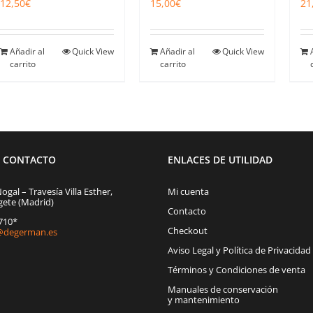
12,50
€
15,00
€
21
Añadir al
Quick View
Añadir al
Quick View
carrito
carrito
E CONTACTO
ENLACES DE UTILIDAD
Nogal – Travesía Villa Esther,
Mi cuenta
gete (Madrid)
Contacto
1710*
Checkout
degerman.es
Aviso Legal y Política de Privacidad
Términos y Condiciones de venta
Manuales de conservación
y mantenimiento