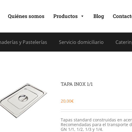
Quiénes somos
Productos
Blog
Contact
aderías y Pastelerías
Servicio domiciliario
Caterin
TAPA INOX 1/1
20,00
€
Tapas standard construidas en acero 
Recomendadas para el transporte d
GN 1/1, 1/2, 1/3 y 1/4.