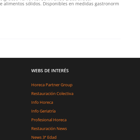
e alimentos sólidos. Disponibles en medidas gastronorm
WEBS DE INTERÉS
Horeca Partner Group
Restauración Colectiva
Info Horeca
Info Geriatría
Profesional Horeca
Restauración News
News 3ª Edad