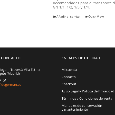
Recomendadas para el transporte d
GN 1/1, 1/2, 1/3 y 1/4.
Añadir al carrito
Quick View
E CONTACTO
ENLACES DE UTILIDAD
Nogal – Travesía Villa Esther,
Mi cuenta
gete (Madrid)
Contacto
1710*
Checkout
degerman.es
Aviso Legal y Política de Privacidad
Términos y Condiciones de venta
Manuales de conservación
y mantenimiento