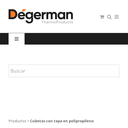
Saltar
al
contenido
Toggle
Navigation
Restauración colectiva
Hospitales
Panaderías y Pastelerías
Servicio domiciliario
Productos
>
Cubetas con tapa en polipropileno