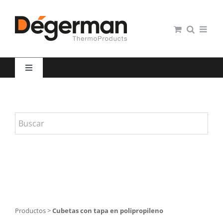
Saltar
al
contenido
Toggle
Navigation
Restauración colectiva
Hospitales
Panaderías y Pastelerías
Servicio domiciliario
Productos
>
Cubetas con tapa en polipropileno