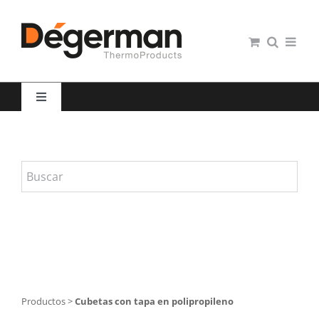
Saltar
al
contenido
Toggle
Navigation
Restauración colectiva
Hospitales
Panaderías y Pastelerías
Servicio domiciliario
Productos
>
Cubetas con tapa en polipropileno