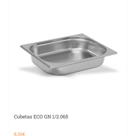
Catering
Food Service y Vending
91 629 17 10
Cubetas ECO GN 1/2.065
8,50
€