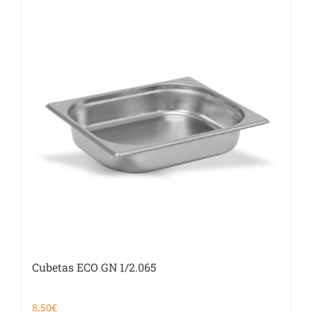
Catering
Food Service y Vending
91 629 17 10
Cubetas ECO GN 1/2.065
8,50
€