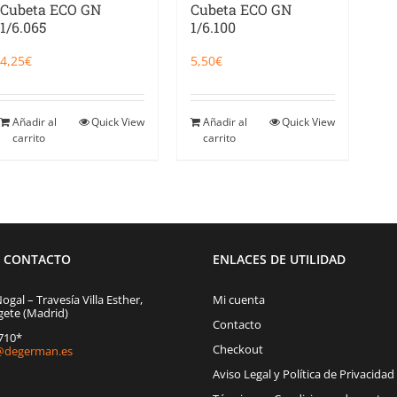
Cubeta ECO GN
Cubeta ECO GN
1/6.065
1/6.100
4,25
€
5,50
€
Añadir al
Quick View
Añadir al
Quick View
carrito
carrito
E CONTACTO
ENLACES DE UTILIDAD
Nogal – Travesía Villa Esther,
Mi cuenta
gete (Madrid)
Contacto
1710*
Checkout
degerman.es
Aviso Legal y Política de Privacidad