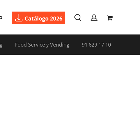
o
g
Food Service y Vending
91 629 17 10