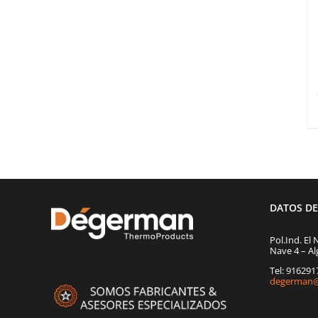
DATOS D
Pol.Ind. El 
Nave 4 – Al
Tel: 91629
degerman@