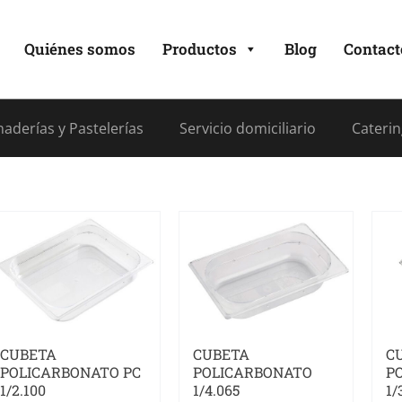
Quiénes somos
Productos
Blog
Contact
aderías y Pastelerías
Servicio domiciliario
Caterin
CUBETA
CUBETA
C
POLICARBONATO PC
POLICARBONATO
P
1/2.100
1/4.065
1/