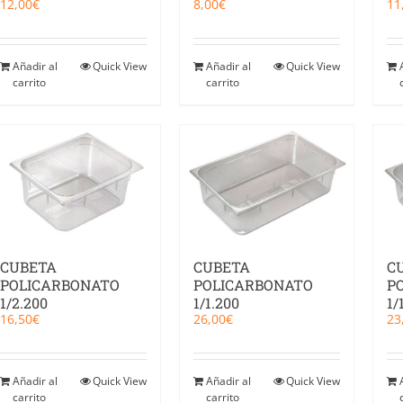
12,00
€
8,00
€
11
Añadir al
Quick View
Añadir al
Quick View
carrito
carrito
CUBETA
CUBETA
C
POLICARBONATO
POLICARBONATO
P
1/2.200
1/1.200
1/
16,50
€
26,00
€
23
Añadir al
Quick View
Añadir al
Quick View
carrito
carrito