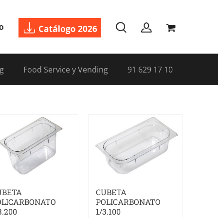
o
g
Food Service y Vending
91 629 17 10
UBETA
CUBETA
OLICARBONATO
POLICARBONATO
3.200
1/3.100