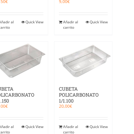
,50
€
9,00
€
Añadir al
Quick View
Añadir al
Quick View
carrito
carrito
UBETA
CUBETA
OLICARBONATO
POLICARBONATO
1.150
1/1.100
,00
€
20,00
€
Añadir al
Quick View
Añadir al
Quick View
carrito
carrito