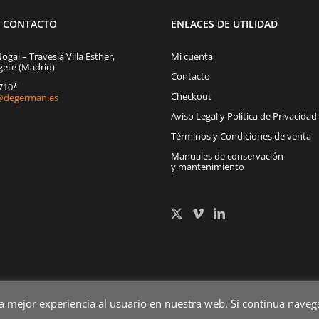
E CONTACTO
ENLACES DE UTILIDAD
Nogal – Travesía Villa Esther,
Mi cuenta
gete (Madrid)
Contacto
1710*
Checkout
degerman.es
Aviso Legal y Política de Privacidad
Términos y Condiciones de venta
Manuales de conservación
y mantenimiento
la mejor experiencia al usuario en nuestra web. Si continua nav