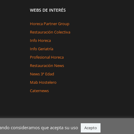
WEBS DE INTERÉS
Horeca Partner Group
Restauración Colectiva
Info Horeca
Info Geriatría
Profesional Horeca
Restauración News
News 3ª Edad
Mab Hostelero
Caternews
egando consideramos que acepta su uso
Acepto