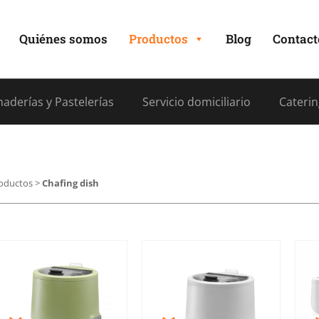
Quiénes somos
Productos
Blog
Contact
aderías y Pastelerías
Servicio domiciliario
Caterin
oductos
>
Chafing dish