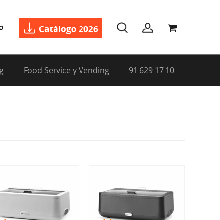
o
g
Food Service y Vending
91 629 17 10