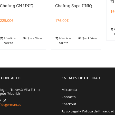
EL
Chafing GN UNIQ
Chafing Sopa UNIQ
16
225,00
€
176,00
€
Añadir al
Quick View
Añadir al
Quick View
carrito
carrito
E CONTACTO
ENLACES DE UTILIDAD
Nogal – Travesía Villa Esther,
Mi cuenta
gete (Madrid)
Contacto
1710*
Checkout
degerman.es
Aviso Legal y Política de Privacidad