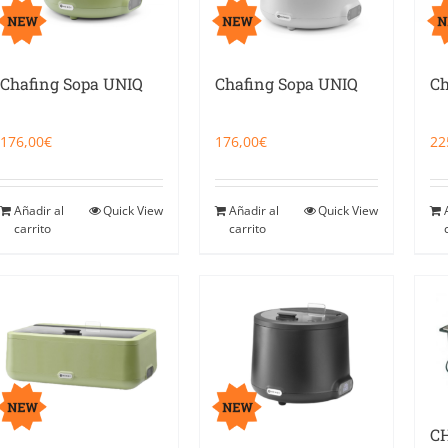
Chafing Sopa UNIQ
Chafing Sopa UNIQ
Ch
176,00
€
176,00
€
22
Añadir al
Quick View
Añadir al
Quick View
carrito
carrito
C