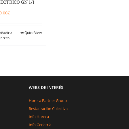
ECTRICO GN 1/1
0,00
€
Añadir al
Quick View
carrito
WEBS DE INTERÉS
Horeca Partner Group
Restauración Colectiva
Info Horeca
Info Geriatría