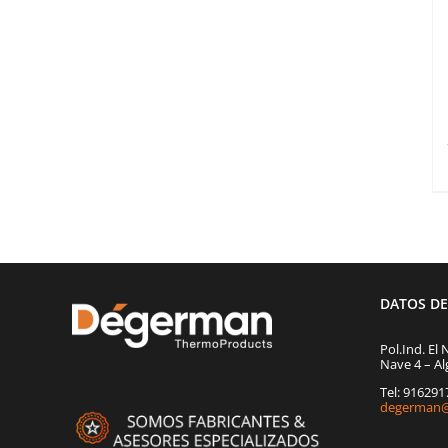
DATOS D
Pol.Ind. El 
Nave 4 – Al
Tel: 91629
degerman@