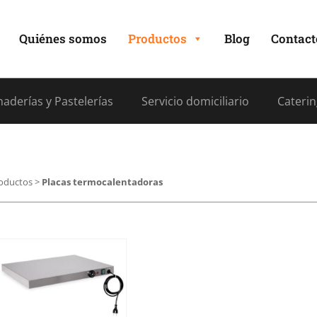
Quiénes somos
Productos
Blog
Contact
aderías y Pastelerías
Servicio domiciliario
Caterin
oductos
>
Placas termocalentadoras