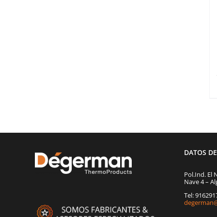
DATOS D
Pol.Ind. El 
Nave 4 – Al
Tel: 91629
degerman@