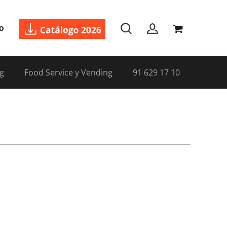
o
g
Food Service y Vending
91 629 17 10