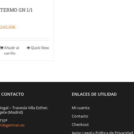
TERMO GN 1/1
240,00
€
Añadir al
Quick View
carrito
E CONTACTO
ENLACES DE UTILIDAD
Nogal – Travesía Villa Esther,
Mi cuenta
gete (Madrid)
Contacto
1710*
Checkout
degerman.es
Aviso Legal y Política de Privacidad