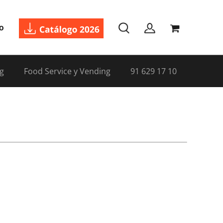
o
g
Food Service y Vending
91 629 17 10