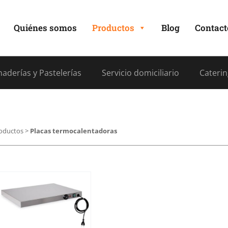
Quiénes somos
Productos
Blog
Contact
aderías y Pastelerías
Servicio domiciliario
Caterin
oductos
>
Placas termocalentadoras