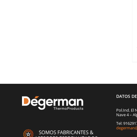
DATOS D
Pol.Ind. El 
Nave 4 – Al
Tel: 91629
degerman@