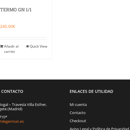
TERMO GN 1/1
240,00
€
Añadir al
Quick View
carrito
E CONTACTO
ENLACES DE UTILIDAD
Nogal – Travesía Villa Esther,
Mi cuenta
gete (Madrid)
Contacto
1710*
Checkout
degerman.es
Aviso Legal y Política de Privacidad