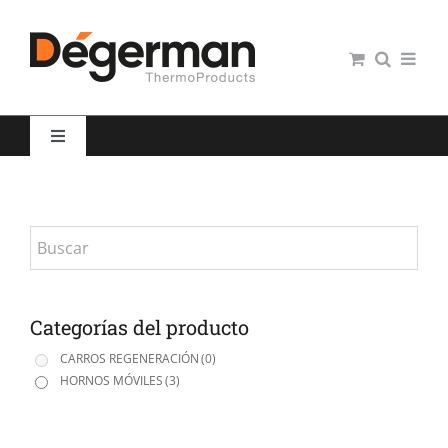
Saltar
al
contenido
Toggle
Navigation
Restauración colectiva
Hospitales
Panaderías y Pastelerías
Categorías del producto
CARROS REGENERACIÓN
(0)
HORNOS MÓVILES
(3)
Servicio domiciliario