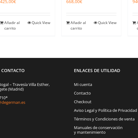
425,00
€
668,00
€
94
Añadir al
Quick View
Añadir al
Quick View
carrito
carrito
E CONTACTO
ENLACES DE UTILIDAD
Nogal – Travesía Villa Esther,
Mi cuenta
gete (Madrid)
Contacto
1710*
Checkout
degerman.es
Aviso Legal y Política de Privacidad
Términos y Condiciones de venta
Manuales de conservación
y mantenimiento