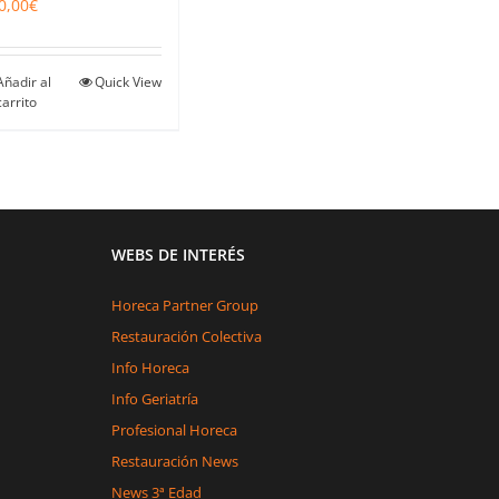
0,00
€
Añadir al
Quick View
carrito
WEBS DE INTERÉS
Horeca Partner Group
Restauración Colectiva
Info Horeca
Info Geriatría
Profesional Horeca
Restauración News
News 3ª Edad