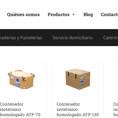
Quiénes somos
Productos
Blog
Contact
aderías y Pastelerías
Servicio domiciliario
Caterin
Contenedor
Contenedor
Co
isotérmico
isotérmico
is
homologado ATP-70
homologado ATP-130
ho