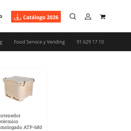
o
g
Food Service y Vending
91 629 17 10
ntenedor
otérmico
mologado ATP-680