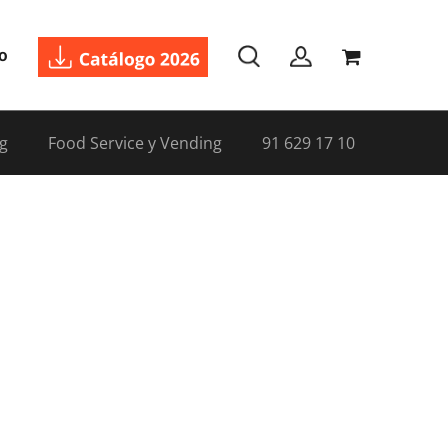
o
g
Food Service y Vending
91 629 17 10