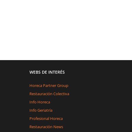
WEBS DE INTERÉS
Horeca Partner Group
Restauración Colectiva
Info Horeca
Info Geriatría
Profesional Horeca
Restauración News