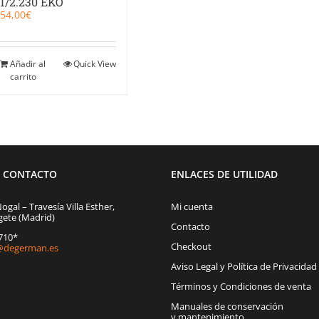
1/2.230 EKO
54,00
€
Añadir al
Quick View
carrito
E CONTACTO
ENLACES DE UTILIDAD
Nogal – Travesía Villa Esther,
Mi cuenta
gete (Madrid)
Contacto
1710*
Checkout
degerman.es
Aviso Legal y Política de Privacidad
Términos y Condiciones de venta
Manuales de conservación
y mantenimiento