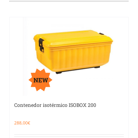
Catering
Food Service y Vending
91 629 17 10
Contenedor isotérmico ISOBOX 200
288,00
€