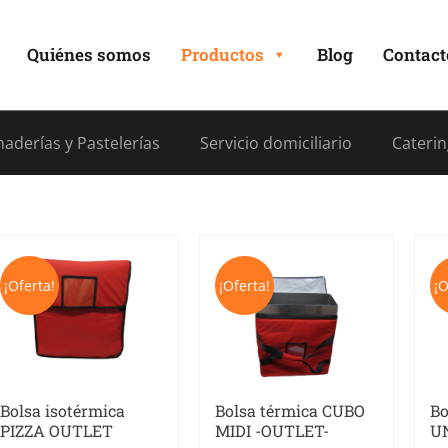
Quiénes somos
Productos
Blog
Contact
aderías y Pastelerías
Servicio domiciliario
Caterin
¡Oferta!
¡Oferta!
¡O
Bolsa térmica CUBO
Bolsa isotérmica
Bo
MIDI -OUTLET-
PIZZA OUTLET
U