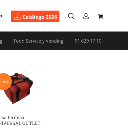
o
g
Food Service y Vending
91 629 17 10
ferta!
lsa térmica
NIVERSAL OUTLET