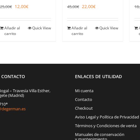
El
El
El
El
22,00
€
12,00
€
45,00
€
25,00
€
18
precio
precio
precio
precio
original
actual
original
actual
era:
es:
era:
es:
45,00€.
22,00€.
25,00€.
12,00€.
Añadir al
Quick View
Añadir al
Quick View
carrito
carrito
E CONTACTO
ENLACES DE UTILIDAD
Nogal – Travesía Villa Esther,
Mi cuenta
gete (Madrid)
Contacto
1710*
Checkout
degerman.es
Aviso Legal y Política de Privacidad
Términos y Condiciones de venta
Manuales de conservación
y mantenimiento