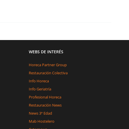
WEBS DE INTERÉS
Horeca Partner Group
Restauración Colectiva
Info Horeca
Info Geriatría
Profesional Horeca
Restauración News
News 3ª Edad
Mab Hostelero