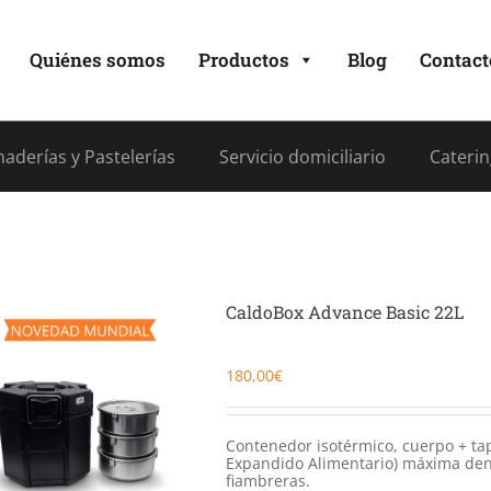
Quiénes somos
Productos
Blog
Contact
aderías y Pastelerías
Servicio domiciliario
Caterin
CaldoBox Advance Basic 22L
180,00
€
Contenedor isotérmico, cuerpo + ta
Expandido Alimentario) máxima dens
fiambreras.