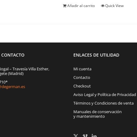
Añadir al carrito
Quick View
E CONTACTO
ENLACES DE UTILIDAD
Nogal – Travesía Villa Esther,
Mi cuenta
gete (Madrid)
Contacto
1710*
Checkout
degerman.es
Aviso Legal y Política de Privacidad
Términos y Condiciones de venta
Manuales de conservación
y mantenimiento