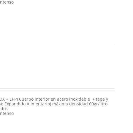
intenso
OX + EPP) Cuerpo interior en acero inoxidable + tapa y
eno Expandido Alimentario) máxima densidad 60gr/litro
idos
intenso