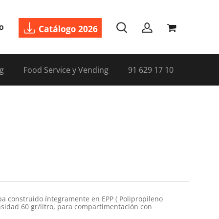
o
g
Food Service y Vending
91 629 17 10
pa construido íntegramente en EPP ( Polipropileno
idad 60 gr/litro, para compartimentación con