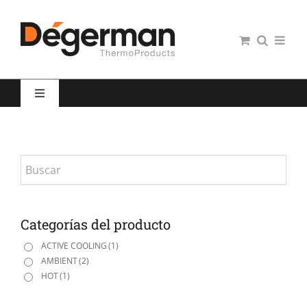
Saltar
al
contenido
Toggle
Navigation
Restauración colectiva
Hospitales
Panaderías y Pastelerías
Categorías del producto
ACTIVE COOLING
(1)
AMBIENT
(2)
Servicio domiciliario
HOT
(1)