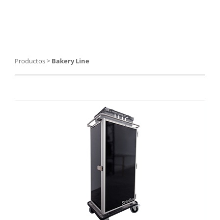
Catering
Food Service y Vending
Productos
>
Bakery Line
91 629 17 10