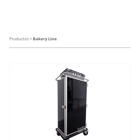
Catering
Food Service y Vending
Productos
>
Bakery Line
91 629 17 10