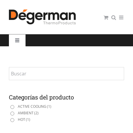
Saltar
al
contenido
Toggle
Navigation
Restauración colectiva
Hospitales
Panaderías y Pastelerías
Categorías del producto
ACTIVE COOLING
(1)
AMBIENT
(2)
Servicio domiciliario
HOT
(1)