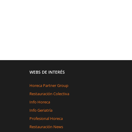
WEBS DE INTERÉS
Horeca Partner Group
Restauración Colectiva
Info Horeca
Info Geriatría
Profesional Horeca
Restauración News