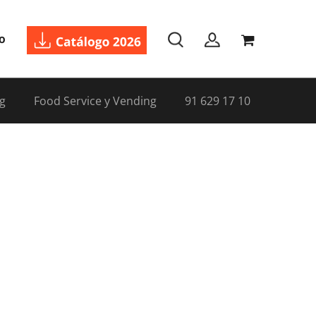
o
g
Food Service y Vending
91 629 17 10