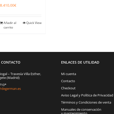
8.410,00
€
Añadir al
Quick View
carrito
E CONTACTO
ENLACES DE UTILIDAD
Nogal – Travesía Villa Esther,
Mi cuenta
gete (Madrid)
Contacto
1710*
Checkout
degerman.es
Aviso Legal y Política de Privacidad
Términos y Condiciones de venta
Manuales de conservación
y mantenimiento