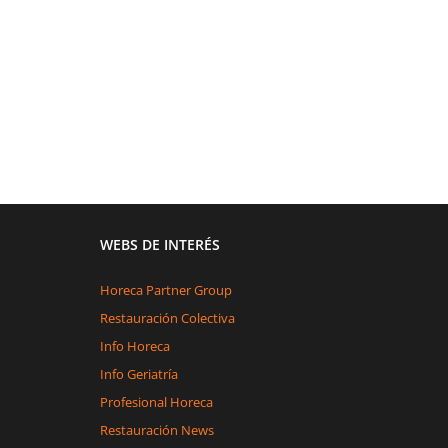
WEBS DE INTERÉS
Horeca Partner Group
Restauración Colectiva
Info Horeca
Info Geriatría
Profesional Horeca
Restauración News