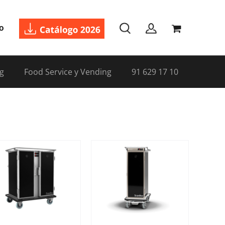
o
g
Food Service y Vending
91 629 17 10