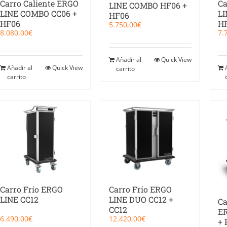
Carro Caliente ERGO
Ca
LINE COMBO HF06 +
LINE COMBO CC06 +
LI
HF06
HF06
H
5.750,00
€
8.080,00
€
7.
Añadir al
Quick View
Añadir al
Quick View
carrito
carrito
Carro Frío ERGO
Carro Frío ERGO
LINE CC12
LINE DUO CC12 +
Ca
CC12
ER
6.490,00
€
12.420,00
€
+ 