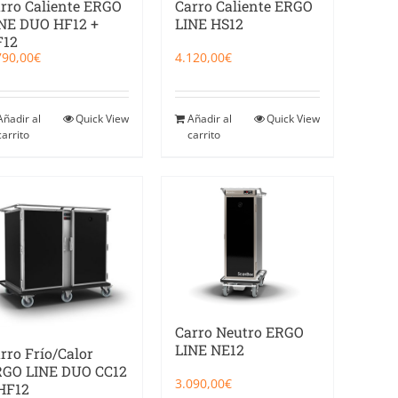
rro Caliente ERGO
Carro Caliente ERGO
NE DUO HF12 +
LINE HS12
F12
790,00
€
4.120,00
€
Añadir al
Quick View
Añadir al
Quick View
carrito
carrito
Carro Neutro ERGO
LINE NE12
rro Frío/Calor
GO LINE DUO CC12
3.090,00
€
HF12