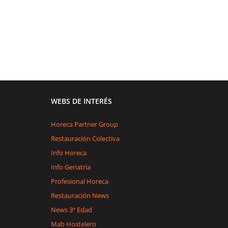
WEBS DE INTERÉS
Horeca Partner Group
Restauración Colectiva
Info Horeca
Info Geriatría
Profesional Horeca
Restauración News
News 3ª Edad
Mab Hostelero