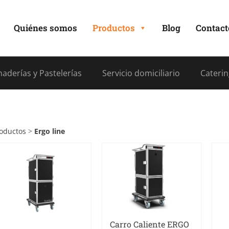
Quiénes somos
Productos
Blog
Contact
aderías y Pastelerías
Servicio domiciliario
Caterin
oductos
>
Ergo line
Carro Caliente ERGO