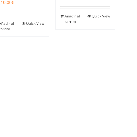
810,00
€
Añadir al
Quick View
carrito
Añadir al
Quick View
carrito