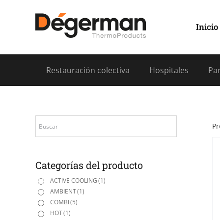
Saltar
al
contenido
Inicio
Restauración colectiva
Hospitales
Pan
Pr
Categorías del producto
ACTIVE COOLING
(1)
AMBIENT
(1)
COMBI
(5)
HOT
(1)