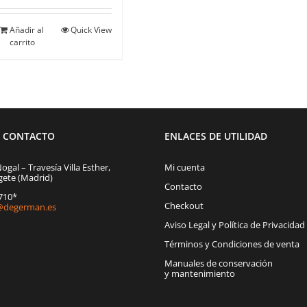
Añadir al
Quick View
carrito
E CONTACTO
ENLACES DE UTILIDAD
Nogal – Travesía Villa Esther,
Mi cuenta
gete (Madrid)
Contacto
1710*
Checkout
degerman.es
Aviso Legal y Política de Privacidad
Términos y Condiciones de venta
Manuales de conservación
y mantenimiento