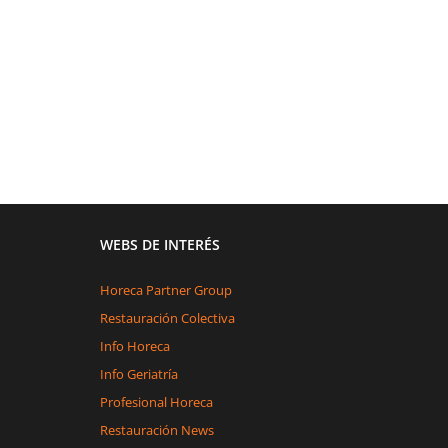
WEBS DE INTERÉS
Horeca Partner Group
Restauración Colectiva
Info Horeca
Info Geriatría
Profesional Horeca
Restauración News