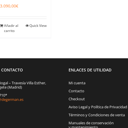
3.090,00
€
Añadir al
Quick View
carrito
E CONTACTO
ENLACES DE UTILIDAD
Nogal – Travesía Villa Esther,
Mi cuenta
gete (Madrid)
Contacto
1710*
Checkout
degerman.es
Aviso Legal y Política de Privacidad
Términos y Condiciones de venta
Manuales de conservación
y mantenimiento