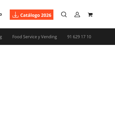
o
g
Food Service y Vending
91 629 17 10