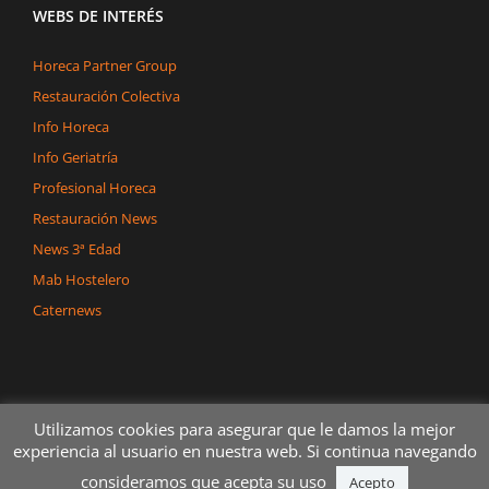
WEBS DE INTERÉS
Horeca Partner Group
Restauración Colectiva
Info Horeca
Info Geriatría
Profesional Horeca
Restauración News
News 3ª Edad
Mab Hostelero
Caternews
Utilizamos cookies para asegurar que le damos la mejor
experiencia al usuario en nuestra web. Si continua navegando
consideramos que acepta su uso
Copyright 2020 Dégerman Todos los derechos reservados
Acepto