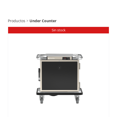
Catering
Food Service y Vending
Productos
>
Under Counter
Sin stock
91 629 17 10