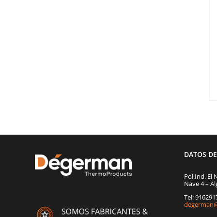
DATOS D
Pol.Ind. El 
Nave 4 – Al
Tel: 91629
degerman@