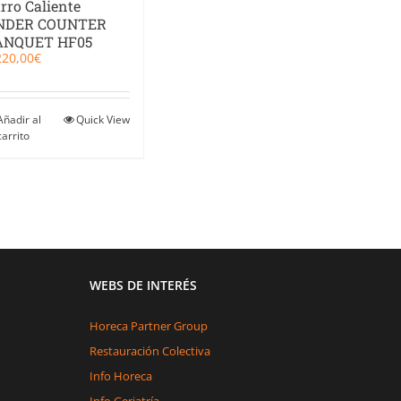
rro Caliente
NDER COUNTER
ANQUET HF05
220,00
€
Añadir al
Quick View
carrito
WEBS DE INTERÉS
Horeca Partner Group
Restauración Colectiva
Info Horeca