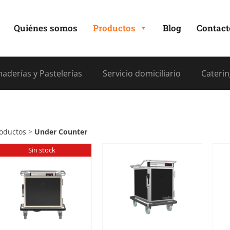
Quiénes somos
Productos
Blog
Contact
aderías y Pastelerías
Servicio domiciliario
Caterin
oductos
>
Under Counter
Sin stock