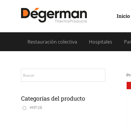
Saltar
al
contenido
Inicio
Restauración colectiva
Hospitales
Pan
Pr
Categorías del producto
HOT
(3)