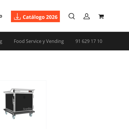
o
g
Food Service y Vending
91 629 17 10