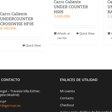
Carro Caliente
Ca
UNDER COUNTER
U
HS05
B
Carro Caliente
3.430,00
€
5.
UNDERCOUNTER
CROSSWISE HF05
4.140,00
€
Añadir al
Quick View
carrito
Quick View
E CONTACTO
ENLACES DE UTILIDAD
Nogal – Travesía Villa Esther,
Mi cuenta
gete (Madrid)
Contacto
1710*
Checkout
degerman.es