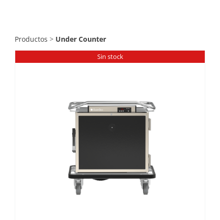
Catering
Food Service y Vending
Productos
>
Under Counter
Sin stock
91 629 17 10