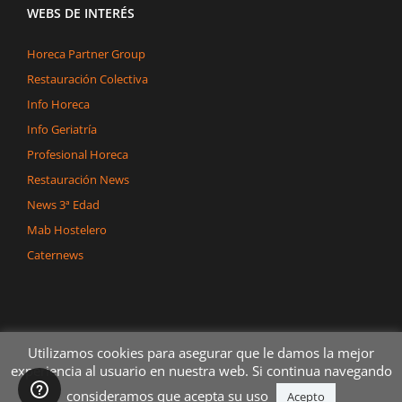
WEBS DE INTERÉS
Horeca Partner Group
Restauración Colectiva
Info Horeca
Info Geriatría
Profesional Horeca
Restauración News
News 3ª Edad
Mab Hostelero
Caternews
Utilizamos cookies para asegurar que le damos la mejor
experiencia al usuario en nuestra web. Si continua navegando
consideramos que acepta su uso
Copyright 2020 Dégerman Todos los derechos reservados
Acepto