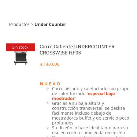
Catering
Food Service y Vending
Productos
>
Under Counter
91 629 17 10
Carro Caliente UNDERCOUNTER
Sin stock
CROSSWISE HF05
4.140,00
€
N U E V O
Carro aislado y calefactado con grupo
de calor forzado
'especial bajo
mostrador'
Gracias a su baja altura y
construcción transversal, se desliza
fácilmente incluso debajo de
mostradores buffet y de servicio poco
profundos
Su diseño lo hace ideal tanto para su
uso en cocina como en la recepción