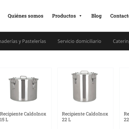
Quiénes somos
Productos
Blog
Contact
aderías y Pastelerías
Servicio domiciliario
Caterin
Recipiente CaldoInox
Recipiente CaldoInox
Re
15 L
22 L
22