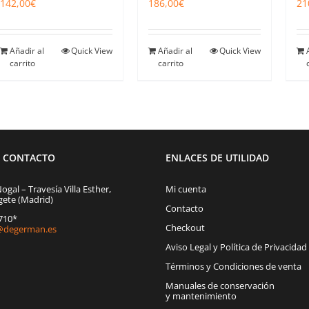
142,00
€
186,00
€
21
Añadir al
Quick View
Añadir al
Quick View
carrito
carrito
E CONTACTO
ENLACES DE UTILIDAD
Nogal – Travesía Villa Esther,
Mi cuenta
gete (Madrid)
Contacto
1710*
Checkout
degerman.es
Aviso Legal y Política de Privacidad
Términos y Condiciones de venta
Manuales de conservación
y mantenimiento