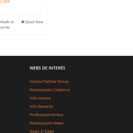
0,00
€
Añadir al
Quick View
carrito
WEBS DE INTERÉS
Horeca Partner Group
Restauración Colectiva
Info Horeca
Info Geriatría
Profesional Horeca
Restauración News
News 3ª Edad