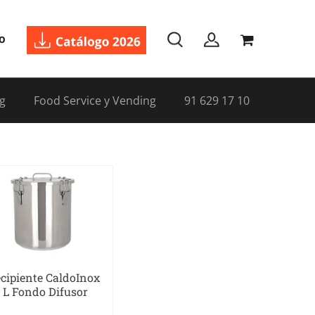
o
g
Food Service y Vending
91 629 17 10
cipiente CaldoInox
 L Fondo Difusor