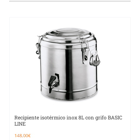
Catering
Food Service y Vending
91 629 17 10
Recipiente isotérmico inox 8L con grifo BASIC
LINE
148,00
€