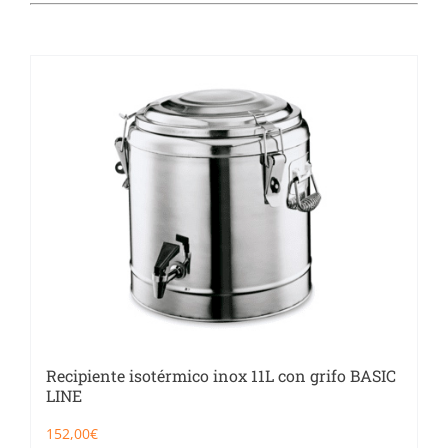
Catering
Food Service y Vending
91 629 17 10
Recipiente isotérmico inox 11L con grifo BASIC
LINE
152,00
€