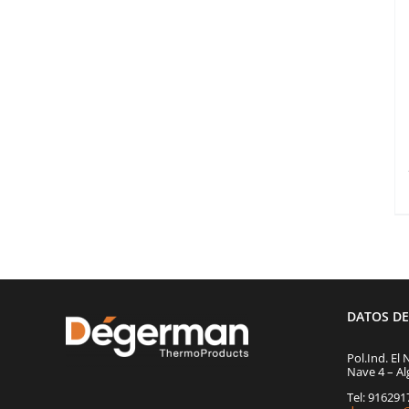
DATOS D
Pol.Ind. El 
Nave 4 – Al
Tel: 91629