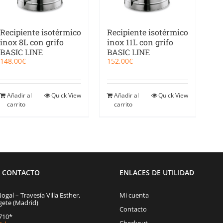
Recipiente isotérmico
Recipiente isotérmico
inox 8L con grifo
inox 11L con grifo
BASIC LINE
BASIC LINE
148,00
€
152,00
€
Añadir al
Quick View
Añadir al
Quick View
carrito
carrito
E CONTACTO
ENLACES DE UTILIDAD
Nogal – Travesía Villa Esther,
Mi cuenta
gete (Madrid)
Contacto
1710*
Checkout