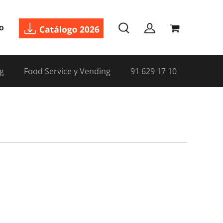
o
g
Food Service y Vending
91 629 17 10