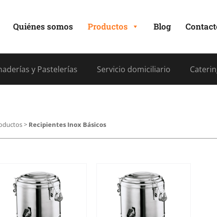
Quiénes somos
Productos
Blog
Contact
aderías y Pastelerías
Servicio domiciliario
Caterin
oductos
>
Recipientes Inox Básicos