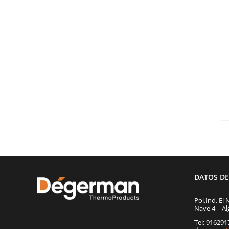
DATOS D
Pol.Ind. El 
Nave 4 – Al
Tel: 91629