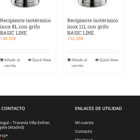
Recipiente isotérmico
Recipiente isotérmico
inox 8L con grifo
inox 11L con grifo
BASIC LINE
BASIC LINE
148,00
€
152,00
€
Añadir al
Quick View
Añadir al
Quick View
carrito
carrito
E CONTACTO
ENLACES DE UTILIDAD
Nogal – Travesía Villa Esther,
Mi cuenta
gete (Madrid)
Contacto
1710*
Checkout