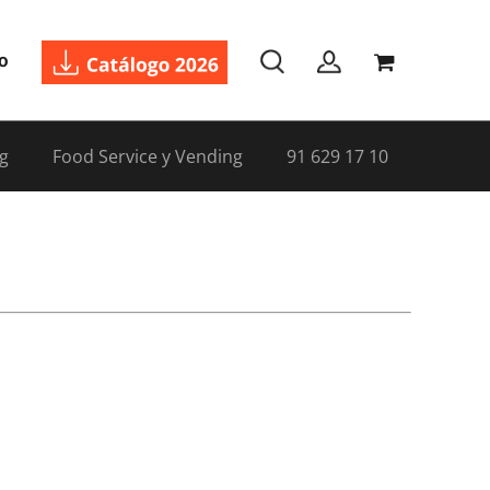
o
g
Food Service y Vending
91 629 17 10