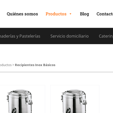
Quiénes somos
Productos
Blog
Contact
aderías y Pastelerías
Servicio domiciliario
Caterin
oductos
>
Recipientes Inox Básicos