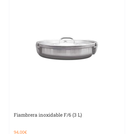
Catering
Food Service y Vending
91 629 17 10
Fiambrera inoxidable F/6 (3 L)
94,00
€