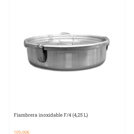
Catering
Food Service y Vending
91 629 17 10
Fiambrera inoxidable F/4 (4,25 L)
105,00
€