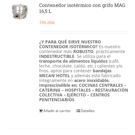
Catering
Contenedor isotérmico con grifo MAG
16,5 L
Food Service y Vending
795,00
€
91 629 17 10
¿Y PARA QUÉ SIRVE NUESTRO
CONTENEDOR ISOTÉRMICO?
Es nuestro
contenedor más
ROBUSTO
, prácticamente
INDESTRUCTIBLE
. Se utiliza para el
transporte de alimentos líquidos
(café,
leche, chocolate, caldo, etc.) calientes y/o
fríos, aptos para contener
bandejas
MECAN`HOTEL
y además está fabricado
íntegramente en
acero inoxidable.
Imprescindible en: COCINAS CENTRALES –
CATERING – HOSPITALES – RESTAURACIÓN
COLECTIVA – EJÉRCITO – CENTROS
PENITENCIARIOS
Añadir al carrito
Detalles