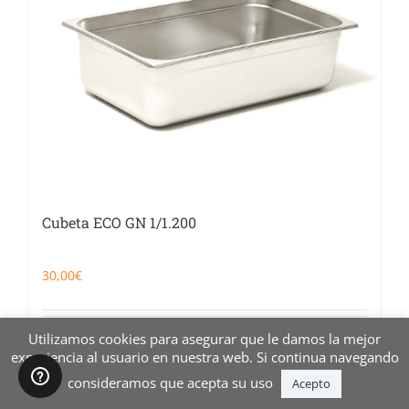
Cubeta ECO GN 1/1.200
30,00
€
Utilizamos cookies para asegurar que le damos la mejor
Añadir al carrito
Detalles
experiencia al usuario en nuestra web. Si continua navegando
consideramos que acepta su uso
Acepto