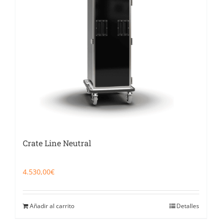
Catering
Food Service y Vending
91 629 17 10
Crate Line Neutral
4.530,00
€
Añadir al carrito
Detalles