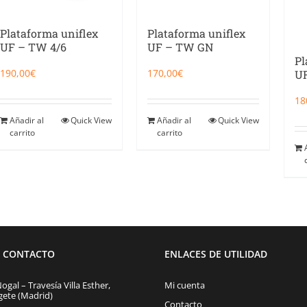
Plataforma uniflex
Plataforma uniflex
UF – TW 4/6
UF – TW GN
Pl
190,00
€
170,00
€
UF
18
Añadir al
Quick View
Añadir al
Quick View
carrito
carrito
E CONTACTO
ENLACES DE UTILIDAD
Nogal – Travesía Villa Esther,
Mi cuenta
gete (Madrid)
Contacto