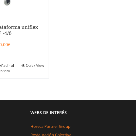
ataforma uniflex
 -4/6
0,00
€
Añadir al
Quick View
carrito
WEBS DE INTERÉS
Horeca Partner Group
Restauración Colectiva