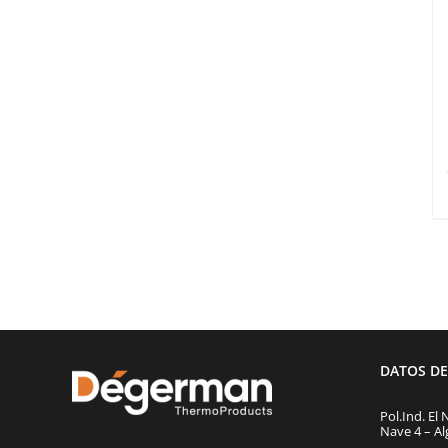
DATOS D
Pol.Ind. El 
Nave 4 – Al