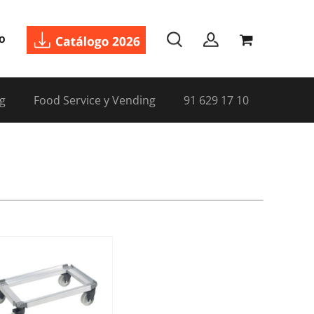
o
g
Food Service y Vending
91 629 17 10