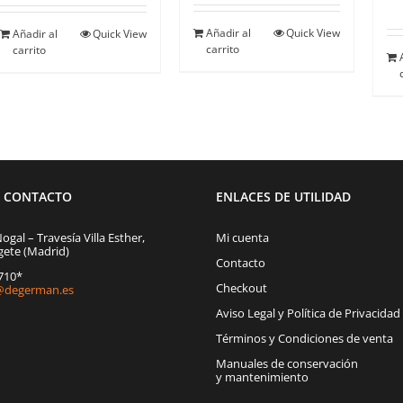
era:
es:
era:
es:
300,00€.
100,00€.
12,00€.
6,00€.
Añadir al
Quick View
Añadir al
Quick View
carrito
carrito
E CONTACTO
ENLACES DE UTILIDAD
Nogal – Travesía Villa Esther,
Mi cuenta
gete (Madrid)
Contacto
1710*
Checkout
degerman.es
Aviso Legal y Política de Privacidad
Términos y Condiciones de venta
Manuales de conservación
y mantenimiento