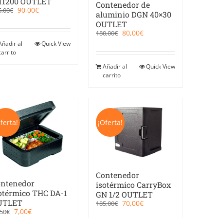
11200 OUTLET
Contenedor de
El
El
90,00
€
5,00
€
aluminio DGN 40×30
precio
precio
OUTLET
original
actual
El
El
era:
es:
80,00
€
180,00
€
precio
precio
285,00€.
90,00€.
Añadir al
Quick View
original
actual
carrito
era:
es:
180,00€.
80,00€.
Añadir al
Quick View
carrito
ferta!
¡Oferta!
Contenedor
ntenedor
isotérmico CarryBox
otérmico THC DA-1
GN 1/2 OUTLET
UTLET
El
El
70,00
€
185,00
€
precio
precio
El
El
7,00
€
,50
€