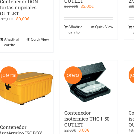
OUTLET
2/
Contenedor DGN
El
El
85,00
€
250,00
€
28
tartas nupciales
precio
precio
OUTLET
original
actual
El
El
80,00
€
265,00
€
era:
es:
precio
precio
250,00€.
85,00€.
Añadir al
Quick View
original
actual
carrito
era:
es:
265,00€.
80,00€.
Añadir al
Quick View
carrito
¡Oferta!
¡Oferta!
¡O
Contenedor
Co
isotérmico THC 1-50
is
OUTLET
O
Contenedor
El
El
8,00
€
22,00
€
18
isotérmico ISOBOX