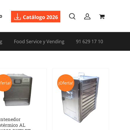
o
g
Food Service y Vending
91 629 17 10
ferta!
¡Oferta!
ntenedor
otérmico AL