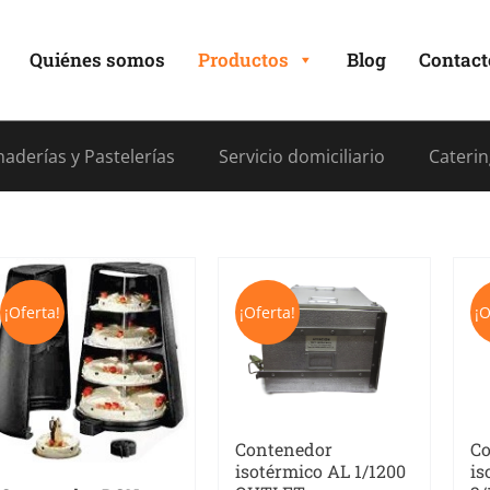
Quiénes somos
Productos
Blog
Contact
aderías y Pastelerías
Servicio domiciliario
Caterin
¡Oferta!
¡Oferta!
¡O
Contenedor
Co
isotérmico AL 1/1200
is