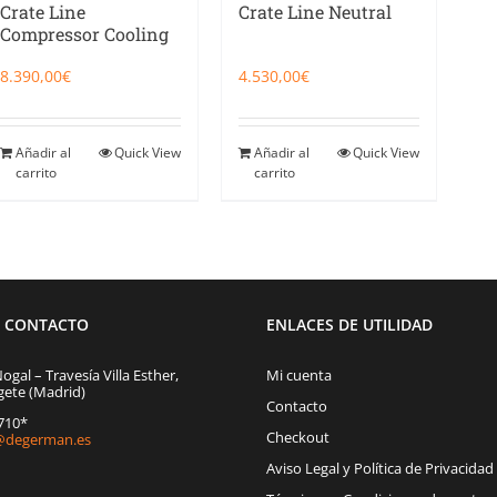
Crate Line
Crate Line Neutral
Compressor Cooling
8.390,00
€
4.530,00
€
Añadir al
Quick View
Añadir al
Quick View
carrito
carrito
E CONTACTO
ENLACES DE UTILIDAD
Nogal – Travesía Villa Esther,
Mi cuenta
gete (Madrid)
Contacto
1710*
Checkout
degerman.es
Aviso Legal y Política de Privacidad