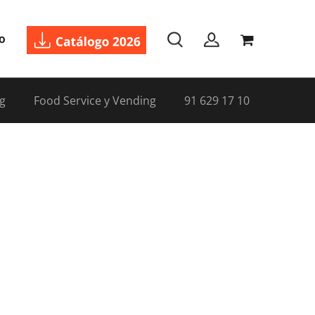
o
g
Food Service y Vending
91 629 17 10